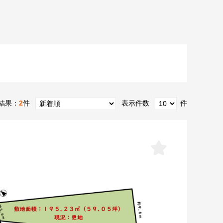
結果：
2
件
表示件数
件