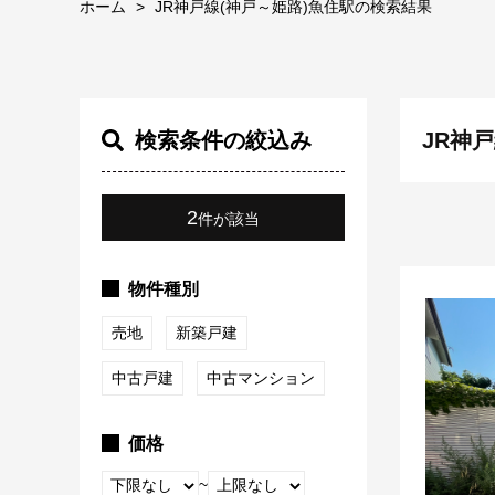
ホーム
JR神戸線(神戸～姫路)魚住駅の検索結果
検索条件の絞込み
JR神
2
件が該当
物件種別
売地
新築戸建
中古戸建
中古マンション
価格
~