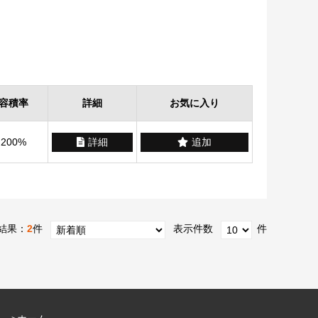
容積率
詳細
お気に入り
200%
詳細
追加
結果：
2
件
表示件数
件