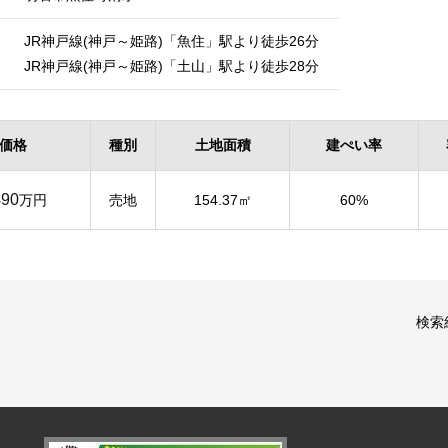
JR神戸線(神戸～姫路)「魚住」駅より徒歩26分
JR神戸線(神戸～姫路)「土山」駅より徒歩28分
価格
種別
土地面積
建ぺい率
490
万円
売地
154.37㎡
60%
検索