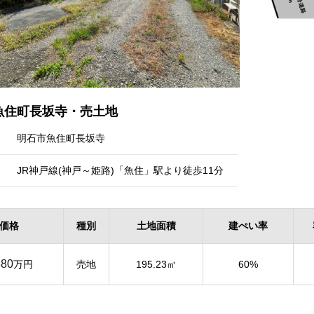
魚住町長坂寺・売土地
明石市魚住町長坂寺
JR神戸線(神戸～姫路)「魚住」駅より徒歩11分
価格
種別
土地面積
建ぺい率
380
万円
売地
195.23㎡
60%