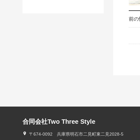
前の
合同会社Two Three Style
〒674-0092 兵庫県明石市二見町東二見2028-5